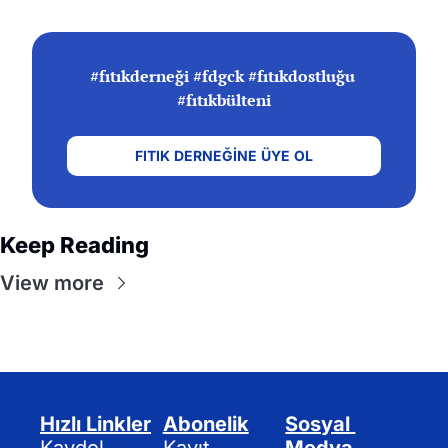
#fıtıkderneği #fdgck #fıtıkdostluğu 
#fıtıkbülteni
FITIK
DERNEĞİNE
ÜYE
OL
Keep Reading
View more
Hızlı Linkler
Abonelik
Sosyal 
Kaydol
Kayıt
Medya