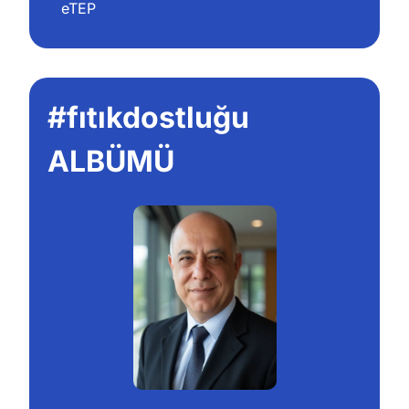
eTEP
#fıtıkdostluğu 
ALBÜMÜ