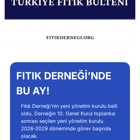
FITIK DERNEĞİ’NDE 
BU AY!
Fıtık Derneği’nin yeni yönetim kurulu belli 
oldu. Derneğin 10. Genel Kurul toplantısı 
sonrası seçilen yeni yönetim kurulu 
2026-2029 döneminde görev başında 
olacak.