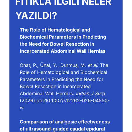
FITIKLA İLGİLİ NELER 
YAZILDI?
The Role of Hematological and 
Biochemical Parameters in Predicting 
the Need for Bowel Resection in 
Incarcerated Abdominal Wall Hernias
Onat, P., Ünal, Y., Durmuş, M. 
et al.
 The 
Role of Hematological and Biochemical 
Parameters in Predicting the Need for 
Bowel Resection in Incarcerated 
Abdominal Wall Hernias. 
Indian J Surg
(2026).
doi:10.1007/s12262-026-04550-
w
Comparıson of analgesıc effectıveness 
of ultrasound-guıded caudal epıdural 