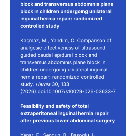
block and transversus abdomınıs plane 
block ın chıldren undergoıng unılateral 
ınguınal hernıa repaır: randomized 
controlled study
Kaçmaz, M., Yandım, Ö. Comparıson of 
analgesıc effectıveness of ultrasound-
guıded caudal epıdural block and 
transversus abdomınıs plane block ın 
chıldren undergoıng unılateral ınguınal 
hernıa repaır: randomized controlled 
study. 
Hernia
30
, 133 
(2026).doi:
10.1007/s10029-026-03633-7
Feasibility and safety of total 
extraperitoneal inguinal hernia repair 
after previous lower abdominal surgery
Yanar, F., Sengun, B., Basoglu, H., 