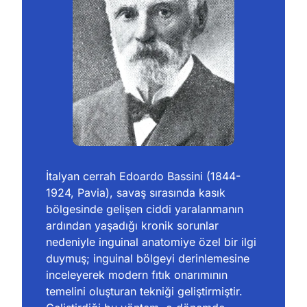
İtalyan cerrah Edoardo Bassini (1844-
1924, Pavia)
,
 savaş sırasında kasık 
bölgesinde gelişen ciddi yaralanmanın 
ardından yaşadığı kronik sorunlar 
nedeniyle inguinal anatomiye özel bir ilgi 
duymuş; inguinal bölgeyi derinlemesine 
inceleyerek modern fıtık onarımının 
temelini oluşturan tekniği geliştirmiştir. 