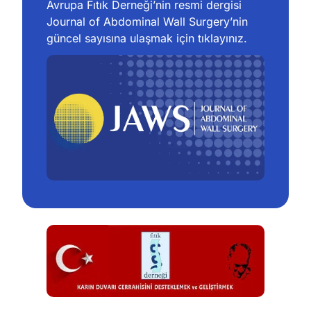
Avrupa Fıtık Derneği’nin resmi dergisi 
Journal of Abdominal Wall Surgery’nin 
güncel sayısına ulaşmak için tıklayınız.